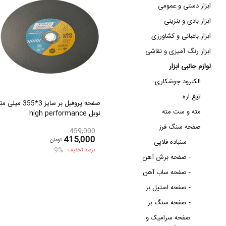
ابزار دستی و عمومی
ابزار بادی و بنزینی
ابزار باغبانی و کشاورزی
ابزار رنگ آمیزی و نقاشی
لوازم جانبی ابزار
الکترود جوشکاری
تیغ اره
صفحه پروفیل بر سایز 3*355 میلی
مته و ست مته
نوبل high performance
صفحه سنگ فرز
459,000
415,000
تومان
سنباده فلاپی -
9%
درصد تخفیف:
صفحه برش آهن -
صفحه ساب آهن -
صفحه استیل بر -
صفحه سنگ بر -
صفحه سرامیک و