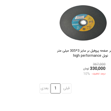
 متر
صفحه پروفیل بر سایز 3*305 میلی متر
نوبل high performance
367,000
330,000
تومان
10%
درصد تخفیف:
قبلی
1
بعدی