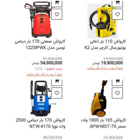
کارواش 110 بار ذغالی
کارواش صنعتی 170 بار دینامی
یونیورسال کارچر مدل K2
توسن مدل 1225IPWX
61,000,000
19,900,000
54,900,000
19,900,000
تومان
تومان
10%
تنها 3 عدد در انبار باقی مانده
درصد تخفیف:
تنها 1 عدد در انبار باقی مانده
کارواش 165 بار 1800 وات
کارواش 170 بار دینامی 2500
مستر APW-MST-70
وات نووا NTW-4170
48,700,000
33,450,000