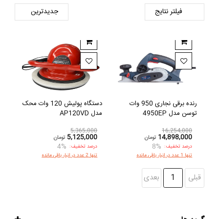
فیلتر نتایج
رنده برقی نجاری 950 وات
دستگاه پولیش 120 وات محک
توسن مدل 4950EP
مدل AP120VD
5,365,000
16,254,000
5,125,000
14,898,000
تومان
تومان
4%
8%
درصد تخفیف:
درصد تخفیف:
تنها 1 عدد در انبار باقی مانده
تنها 2 عدد در انبار باقی مانده
قبلی
1
بعدی