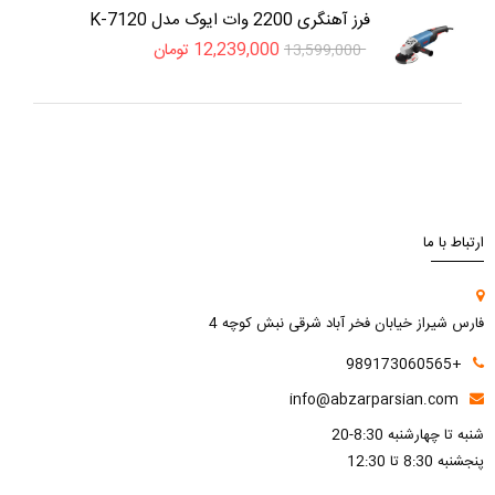
فرز آهنگری 2200 وات ایوک مدل K-7120
12,239,000
تومان
13,599,000
ارتباط با ما
فارس شیراز خیابان فخر آباد شرقی نبش کوچه 4
+989173060565
info@abzarparsian.com
شنبه تا چهارشنبه 8:30-20
پنجشنبه 8:30 تا 12:30