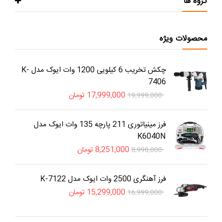
گروه ها
محصولات ویژه
چکش تخریب 6 کیلویی 1200 وات ایوک مدل K-
7406
17,999,000
تومان
19,999,000
فرز مینیاتوری 211 پارچه 135 وات ایوک مدل
K6040N
8,251,000
تومان
8,998,000
فرز آهنگری 2500 وات ایوک مدل K-7122
15,299,000
تومان
16,999,000