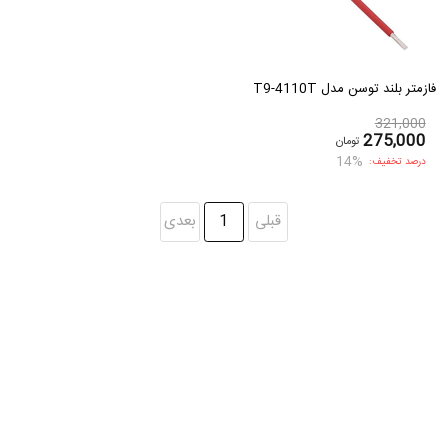
فازمتر بلند توسن مدل T9-4110T
321,000
275,000
تومان
14%
درصد تخفیف:
قبلی
1
بعدی