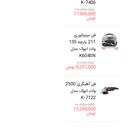
K-7406
19,999,000
17,999,000
تومان
فرز مینیاتوری
211 پارچه 135
وات ایوک مدل
K6040N
8,998,000
8,251,000
تومان
فرز آهنگری 2500
وات ایوک مدل
K-7122
16,999,000
15,299,000
تومان