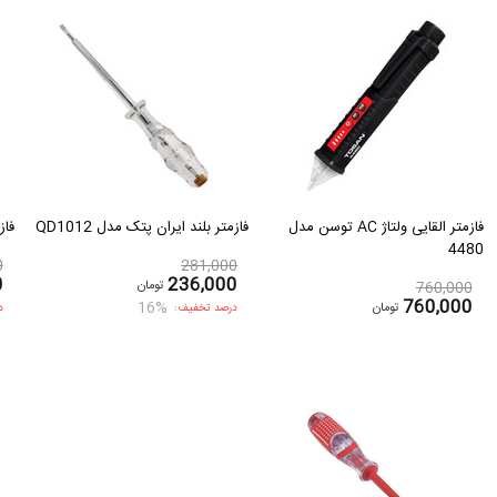
فازمتر القایی ولتاژ AC توسن مدل
فازمتر بلند ایران پتک مدل QD1012
فاز
4480
0
281,000
0
236,000
تومان
760,000
760,000
16%
تومان
درصد تخفیف:
د