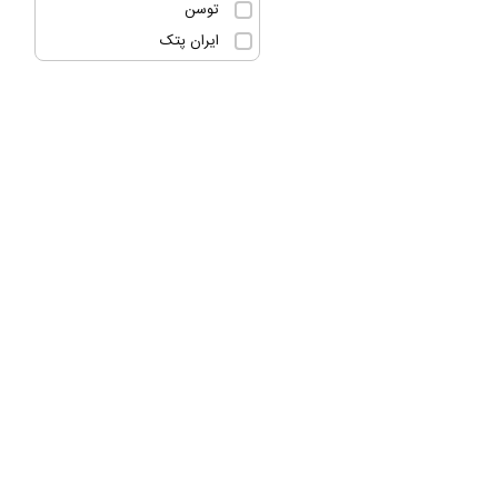
توسن
ایران پتک