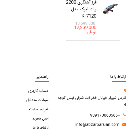
فرز آهنگری 2200
وات ایوک مدل
K-7120
13,599,000
12,239,000
تومان
ارتباط با ما
راهنمایی
حساب کاربری
فارس شیراز خیابان فخر آباد شرقی نبش کوچه
سوالات متداول
4
شرایط سایت
+989173060565
اصل بخرید
info@abzarparsian.com
ارتباط با ما