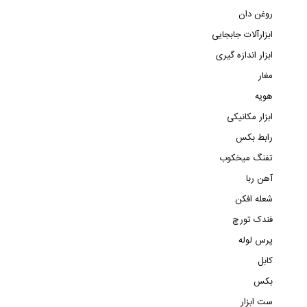
روغن دان
ابزارآلات جابجایی
ابزار اندازه گیری
مغار
هویه
ابزار مکانیکی
رابط بکس
تفنگ میخکوب
آهن ربا
شعله افکن
فندک تورچ
پرس لوله
کابل
بکس
ست ابزار