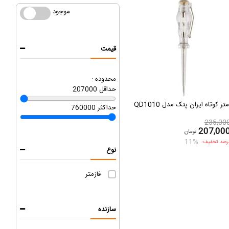
موجود
موجود
قیمت
محدوده :
حداقل
207000
متر کوتاه ایران پتک مدل QD1010
حداکثر
760000
235,00
207,00
تومان
11%
رصد تخفیف:
نوع
فازمتر
سازنده