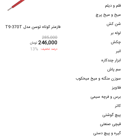
قلم و دیلم
میخ و میخ پرچ
شن کش
فازمتر کوتاه توسن مدل T9-370T
لوله بر
285,000
چکش
246,000
تومان
13%
درصد تخفیف:
انبر
ابزار چندکاره
سم پاش
سوزن منگنه و میخ میخکوب
فلاویز
برس و فرچه سیمی
کاتر
پیچ گوشتی
قیچی صنعتی
گیره و پیچ دستی