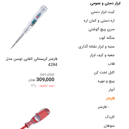
ابزار دستی و عمومی
کیت ابزار دستی
اره دستی و کمان اره
سری پیچ گوشتی
منگنه کوب
سنبه و ابزار نشانه گذاری
جعبه و کیف ابزار
فازمتر کریستالی القایی توسن مدل
قلاب
4284
کابل لخت کن
341,000
309,000
تومان
پیچ و مهره
9%
درصد تخفیف:
آچار
فازمتر
فازمتر -
کاردک
سوهان