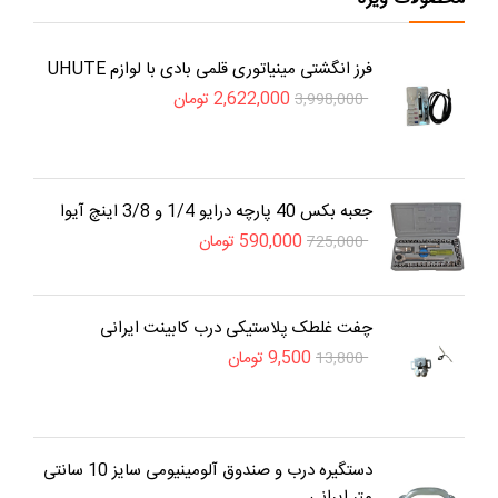
فرز انگشتی مینیاتوری قلمی بادی با لوازم UHUTE
2,622,000
تومان
3,998,000
جعبه بکس 40 پارچه درایو 1/4 و 3/8 اینچ آیوا
590,000
تومان
725,000
چفت غلطک پلاستیکی درب کابینت ایرانی
9,500
تومان
13,800
دستگیره درب و صندوق آلومینیومی سایز 10 سانتی
متر ایرانی